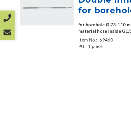
for boreho
for borehole Ø 73-110 mm
material hose inside G1/2
Item No.:
69460
PU:
1 piece