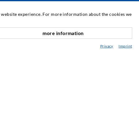
SERWIS
at website experience. For more information about the cookies we
ediateka
more information
w górę
oradztwo / Planowanie / Wersja
Privacy
Imprint
BC technologii iniekcji