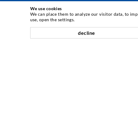
We use cookies
TECHNIKA INIEKCJI
We can place them to analyze our visitor data, to im
use, open the settings.
Iniekcja rys
decline
Uszczelnienie poziome
Iniekcja kurtynowa i strukturalna
Naprawa fug
Górnictwo i budowa tuneli
Systemy kotwicowe
Mix
Urządzenia do iniekcji i mieszania
FIRMA
Historia