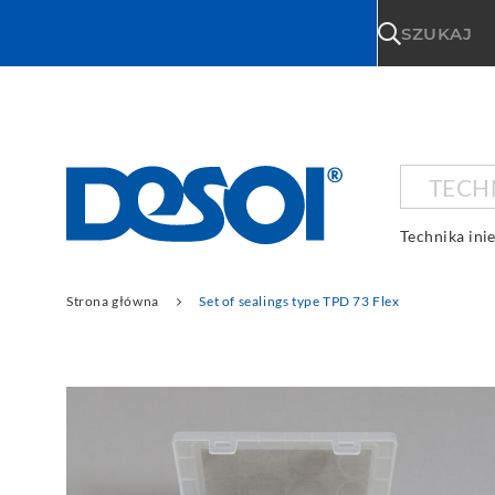
\n
SZUKAJ
TECHN
Technika inie
Strona główna
Set of sealings type TPD 73 Flex