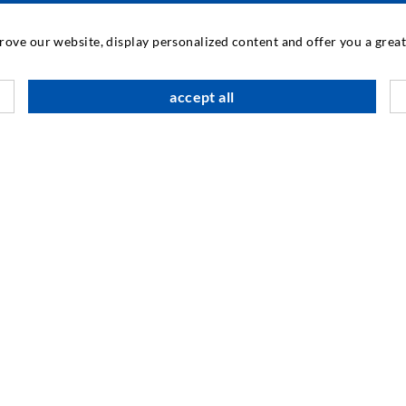
TECHNOLOGIA PRZEMYSŁOWA
prove our website, display personalized content and offer you a gre
M
accept all
D
A
SOCIAL MEDIA