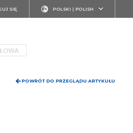
UJ SIĘ
POLSKI | POLISH
SŁOWA
POWRÓT DO PRZEGLĄDU ARTYKUŁU