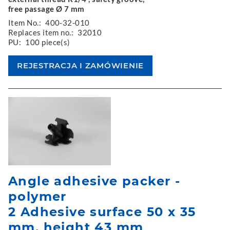
free passage Ø 7 mm
Item No.:
400-32-010
Replaces item no.:
32010
PU:
100 piece(s)
Angle adhesive packer -
polymer
2 Adhesive surface 50 x 35
mm, height 43 mm