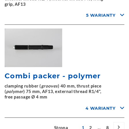
grip, AF13
5 WARIANTY
Combi packer - polymer
clamping rubber (
grooves
) 40 mm, thrust piece
(
polymer
) 75 mm, AF13, external thread R1/4",
free passage Ø 4 mm
4 WARIANTY
Strona
1
2
...
8