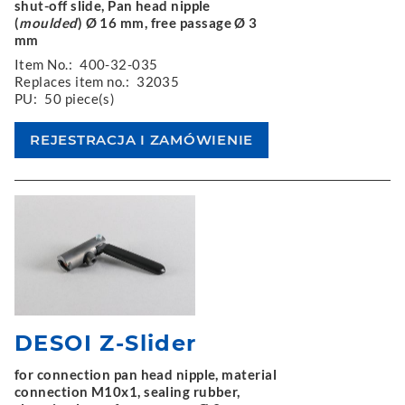
shut-off slide, Pan head nipple
(
moulded
) Ø 16 mm, free passage Ø 3
mm
Item No.:
400-32-035
Replaces item no.:
32035
PU:
50 piece(s)
DESOI Z-Slider
for connection pan head nipple, material
connection M10x1, sealing rubber,