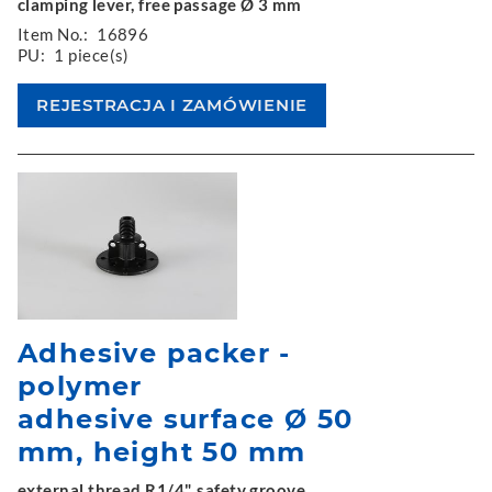
clamping lever, free passage Ø 3 mm
Item No.:
16896
PU:
1 piece(s)
Adhesive packer -
polymer
adhesive surface Ø 50
mm, height 50 mm
external thread R1/4", safety groove,