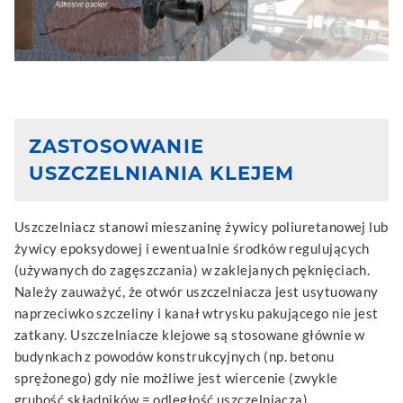
ZASTOSOWANIE
USZCZELNIANIA KLEJEM
Uszczelniacz stanowi mieszaninę żywicy poliuretanowej lub
żywicy epoksydowej i ewentualnie środków regulujących
(używanych do zagęszczania) w zaklejanych pęknięciach.
Należy zauważyć, że otwór uszczelniacza jest usytuowany
naprzeciwko szczeliny i kanał wtrysku pakującego nie jest
zatkany. Uszczelniacze klejowe są stosowane głównie w
budynkach z powodów konstrukcyjnych (np. betonu
sprężonego) gdy nie możliwe jest wiercenie (zwykle
grubość składników = odległość uszczelniacza).