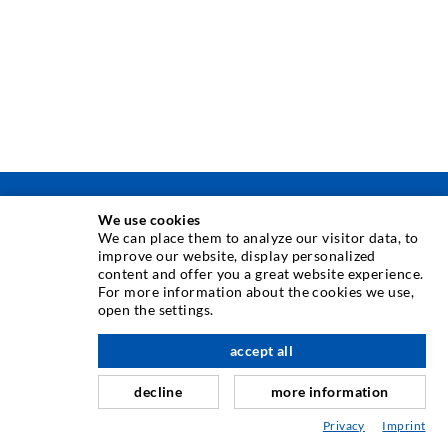
TECHNIKA INIEKCJI
We use cookies
We can place them to analyze our visitor data, to
improve our website, display personalized
Iniekcja rys
content and offer you a great website experience.
For more information about the cookies we use,
Uszczelnienie poziome
open the settings.
Iniekcja kurtynowa i strukturalna
accept all
w górę
Naprawa fug
decline
more information
Górnictwo i budowa tuneli
Privacy
Imprint
Systemy kotwicowe