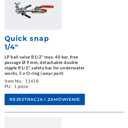
Quick snap
1/4"
LP ball valve R1/2" max. 40 bar, free
passage Ø 9 mm, detachable double
nipple R1/2", safety bar for underwater
works, 5 x O-ring (
wear part
)
Item No.:
11418
PU:
1 piece