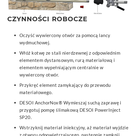
CZYNNOŚCI ROBOCZE
Oczyść wywiercony otwór za pomocą lancy
wydmuchowej.
Włóż kotwę ze stali nierdzewnej z odpowiednim
elementem dystansowym, rurą materiałową i
elementem wypełniającym centralnie w
wywiercony otwór.
Przykręć element zamykający do przewodu
materiałowego.
DESOI AnchorNox® Wymieszaj suchą zaprawę i
przygotuj pompę ślimakową DESOI PowerInject
SP20.
Wstrzyknij materiał iniekcyjny, aż materiał wyjdzie
z otworu odpowietrzającego, następnie zamknij