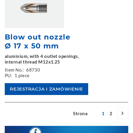
Blow out nozzle
Ø 17 x 50 mm
aluminium, with 4 outlet openings,
internal thread M12x1.25
Item No.:
68730
PU:
1 piece
Strona
1
2