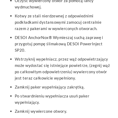
Oczyść wywiercony otwór za pomocą lancy
wydmuchowej.
Kotwy ze stali nierdzewnej z odpowiednimi
podkładkami dystansowymi zamocuj centralnie
razem z pakerami w wywierconych otworach.
DESOI AnchorNox® Wymieszaj suchą zaprawę i
przygotuj pompę ślimakową DESOI PowerInject
SP20.
Wstrzyknij wypełniacz, przez wąż odpowietrzający
może wydostać się istniejące powietrze, (zegnij wąż
po całkowitym odpowietrzeniu) wywiercony otwór
jest teraz całkowicie wypełniony.
Zamknij paker wypełniający zakrętką.
Po stwardnieniu wypełniacza usuń paker
wypełniający.
Zamknij wywiercone otwory.