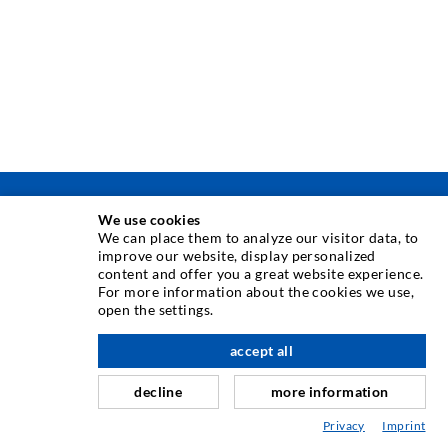
TECHNIKA INIEKCJI
We use cookies
We can place them to analyze our visitor data, to
improve our website, display personalized
Iniekcja rys
content and offer you a great website experience.
For more information about the cookies we use,
Uszczelnienie poziome
open the settings.
Iniekcja kurtynowa i strukturalna
accept all
w górę
Naprawa fug
decline
more information
Górnictwo i budowa tuneli
Privacy
Imprint
Systemy kotwicowe