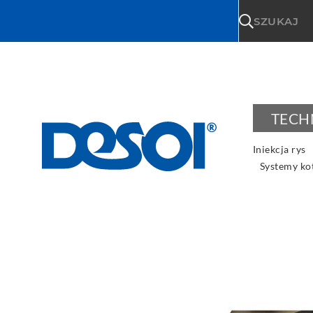
\n
SZUKAJ
TECHN
Iniekcja rys
Systemy k