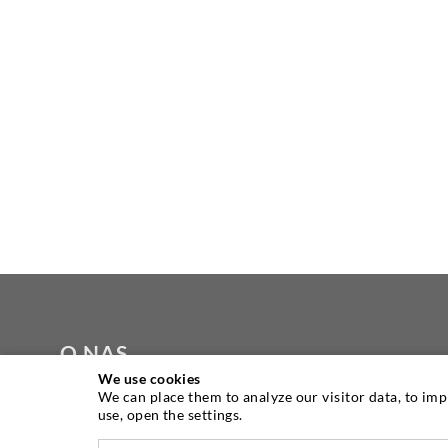
O NAS
We use cookies
We can place them to analyze our visitor data, to im
Jako jeden z wiodących światowych
use, open the settings.
producentów sprzętu do iniekcji, DESOI