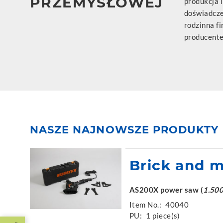
PRZEMYSŁOWEJ
produkcja i
doświadcze
rodzinna f
producente
NASZE NAJNOWSZE PRODUKTY
Brick and m
AS200X power saw (
1.50
Item No.:
40040
PU:
1 piece(s)