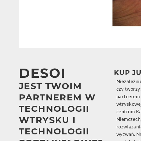
DESOI
KUP J
Niezależnie
JEST TWOIM
czy tworzy
PARTNEREM W
partnerem 
wtryskowej
TECHNOLOGII
centrum Ka
WTRYSKU I
Niemczech
rozwiązani
TECHNOLOGII
wyzwań. Na