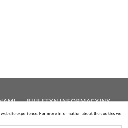
 NAMI
BIULETYN INFORMACYJNY
at website experience. For more information about the cookies we
Nasz biuletyn jest wydawany cztery razy
w roku i zgodnie z wymaganiami. Tam