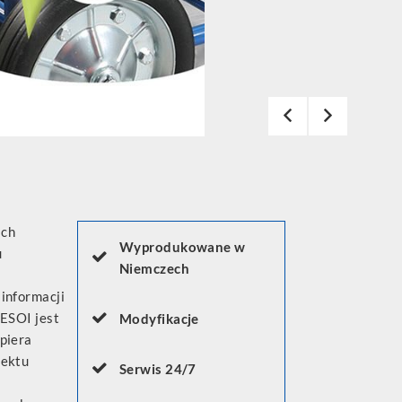
ich
Wyprodukowane w
u
Niemczech
informacji
DESOI jest
Modyfikacje
piera
jektu
Serwis 24/7