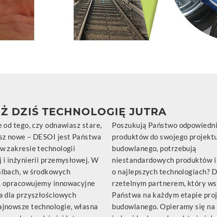
UŻ DZIŚ TECHNOLOGIĘ JUTRA
 od tego, czy odnawiasz stare,
Poszukują Państwo odpowiedn
sz nowe – DESOI jest Państwa
produktów do swojego projekt
w zakresie technologii
budowlanego, potrzebują
 i inżynierii przemysłowej. W
niestandardowych produktów i 
lbach, w środkowych
o najlepszych technologiach? 
, opracowujemy innowacyjne
rzetelnym partnerem, który ws
a dla przyszłościowych
Państwa na każdym etapie pro
jnowsze technologie, własna
budowlanego. Opieramy się na