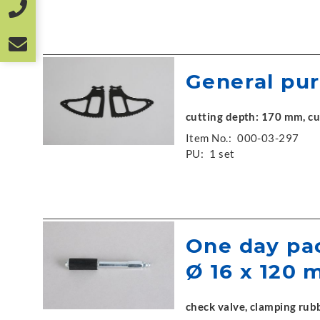
General pur
cutting depth: 170 mm, cut
Item No.:
000-03-297
PU:
1 set
One day pac
Ø 16 x 120
check valve, clamping rubb