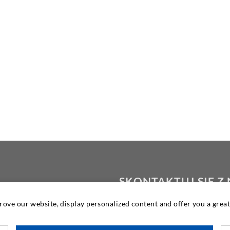
SKONTAKTUJ SIĘ Z
prove our website, display personalized content and offer you a gre
DESOI GmbH
Gewerbestraße 16