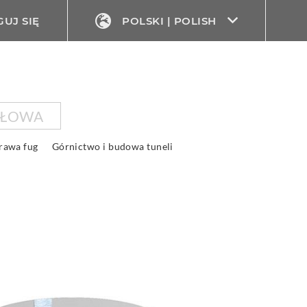
UJ SIĘ
POLSKI | POLISH
SŁOWA
rawa fug
Górnictwo i budowa tuneli