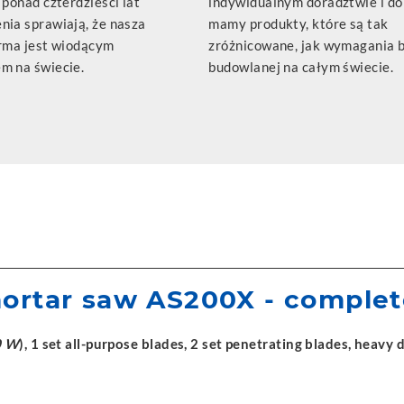
 ponad czterdzieści lat
indywidualnym doradztwie i d
nia sprawiają, że nasza
mamy produkty, które są tak
irma jest wiodącym
zróżnicowane, jak wymagania 
m na świecie.
budowlanej na całym świecie.
ortar saw AS200X - complet
0 W
), 1 set all-purpose blades, 2 set penetrating blades, heavy 