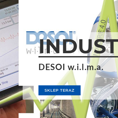
INDUST
B-SERI
DESOI w.i.l.m.a.
Naprawa fug
DOWIEDZ SIĘ WIĘCEJ
SKLEP TERAZ