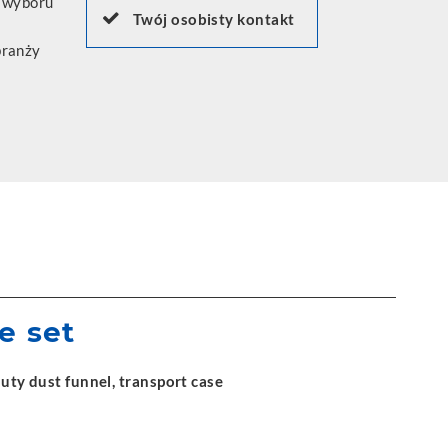
o wyboru
Twój osobisty kontakt
branży
e set
duty dust funnel, transport case