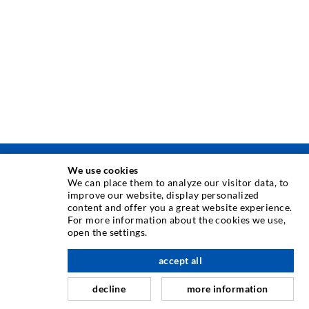
We use cookies
TECHNIKA INIEKCJI
We can place them to analyze our visitor data, to
improve our website, display personalized
content and offer you a great website experience.
Iniekcja rys
For more information about the cookies we use,
open the settings.
Uszczelnienie poziome
Iniekcja kurtynowa i strukturalna
accept all
w górę
Naprawa fug
decline
more information
Górnictwo i budowa tuneli