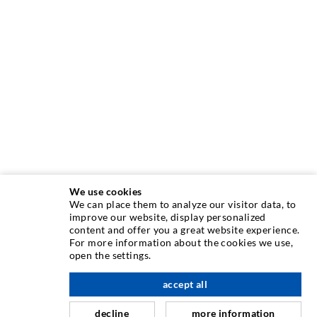
We use cookies
We can place them to analyze our visitor data, to
TECHNIKA INIEKCJI
improve our website, display personalized
content and offer you a great website experience.
For more information about the cookies we use,
Iniekcja rys
open the settings.
Uszczelnienie poziome
accept all
w górę
Iniekcja kurtynowa i strukturalna
decline
more information