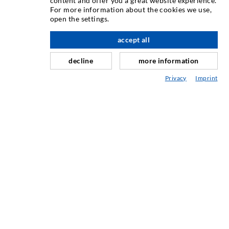
content and offer you a great website experience.
Iniekcja rys
For more information about the cookies we use,
open the settings.
Uszczelnienie poziome
Iniekcja kurtynowa i strukturalna
accept all
w górę
Naprawa fug
decline
more information
Górnictwo i budowa tuneli
Privacy
Imprint
Systemy kotwicowe
Mix
Urządzenia do iniekcji i mieszania
TECHNOLOGIA PRZEMYSŁOWA
SERWIS
Mediateka
Doradztwo / Planowanie / Wersja