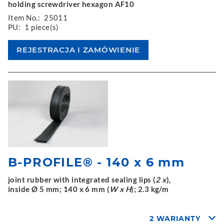
holding screwdriver hexagon AF10
Item No.:
25011
PU:
1 piece(s)
B-PROFILE® - 140 x 6 mm
joint rubber with integrated sealing lips (
2 x
),
inside Ø 5 mm; 140 x 6 mm (
W x H
); 2.3 kg/m
2 WARIANTY