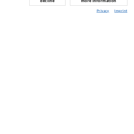
decline
more information
Górnictwo i budowa tuneli
Privacy
Imprint
Systemy kotwicowe
Mix
Urządzenia do iniekcji i mieszania
TECHNOLOGIA PRZEMYSŁOWA
SERWIS
Mediateka
Doradztwo / Planowanie / Wersja
ABC technologii iniekcji
FIRMA