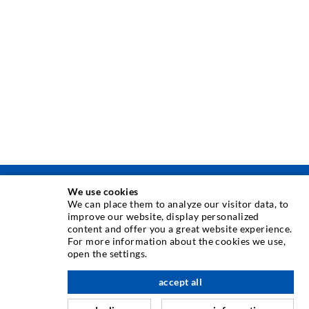
We use cookies
TECHNIKA INIEKCJI
We can place them to analyze our visitor data, to
improve our website, display personalized
content and offer you a great website experience.
Iniekcja rys
For more information about the cookies we use,
open the settings.
Uszczelnienie poziome
Iniekcja kurtynowa i strukturalna
accept all
w górę
Naprawa fug