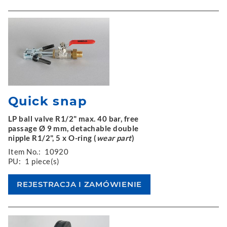
Quick snap
LP ball valve R1/2" max. 40 bar, free
passage Ø 9 mm, detachable double
nipple R1/2", 5 x O-ring (
wear part
)
Item No.:
10920
PU:
1 piece(s)