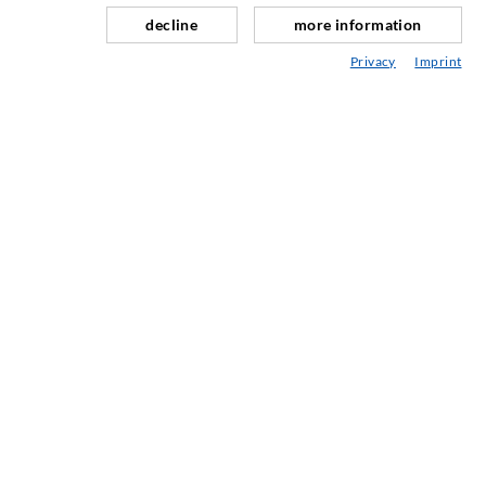
Naprawa fug
decline
more information
Górnictwo i budowa tuneli
Privacy
Imprint
Systemy kotwicowe
Mix
Urządzenia do iniekcji i mieszania
TECHNOLOGIA PRZEMYSŁOWA
SERWIS
Mediateka
Doradztwo / Planowanie / Wersja
ABC technologii iniekcji
FIRMA