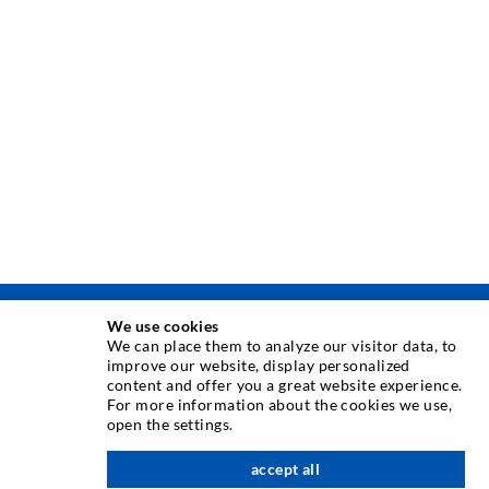
We use cookies
TECHNIKA INIEKCJI
We can place them to analyze our visitor data, to
improve our website, display personalized
content and offer you a great website experience.
Iniekcja rys
For more information about the cookies we use,
open the settings.
Uszczelnienie poziome
Iniekcja kurtynowa i strukturalna
accept all
w górę