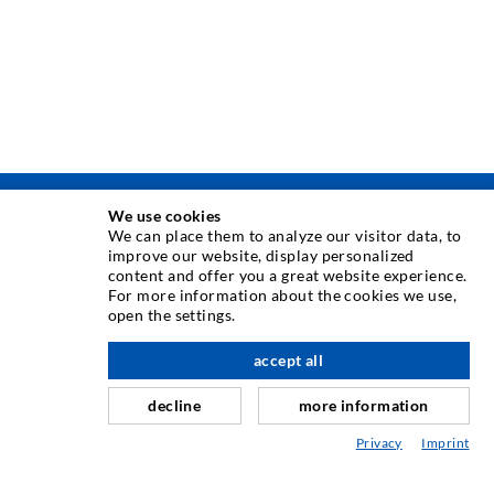
We use cookies
TECHNIKA INIEKCJI
We can place them to analyze our visitor data, to
improve our website, display personalized
content and offer you a great website experience.
Iniekcja rys
For more information about the cookies we use,
open the settings.
Uszczelnienie poziome
Iniekcja kurtynowa i strukturalna
accept all
w górę
Naprawa fug
decline
more information
Górnictwo i budowa tuneli
Privacy
Imprint
Systemy kotwicowe
Mix